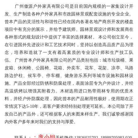
广州傲源户外家具有限公司是目前国内规模的一家集设计开
发、生产制造各种户外家具和市政园林景观配套设施的专业企业。
曾本产品的灵活性与和谐性已经在国内各著名地产商所开发的楼盘
项目中有充分的展示，并给予建筑师、园林景观设计师和发展商在
各种形式的规划设计中提供了丰富的选择素材。
本公司创立至今，
在引进国外先进设计和工艺技术同时，坚持以创造高品质产品为理
念，培养和造就了一支有着高素质的专业设计师和生产技工队
伍。
广州曾本户外家具有限公司的产品类别包括：城市垃圾桶、果
皮箱、休闲椅、公园椅、花箱、外卖车、花车、花架、凉亭、马路
路边护柱、候车亭、停车棚、健身游乐系列等城市设施和园林设
施。产品全部经过防锈和防腐处理，表面涂层专为户外设计，并经
高温烘烤以增强其附着力。木材选用进口热带雨林专用的优质木
料，并经户外防腐处理，因此曾本的产品耐用性极好，使用期在正
常情况下达
5-10
年，若客户要求经特别处理更可延长。本公司除了开
发自己的产品外，还可根据客人的来图来样生产。我们诚挚感谢国
内外客户多年来对我们的支持与厚爱。
：庞小姐
联系人：
手机微信:13826025702  18989705083 020-