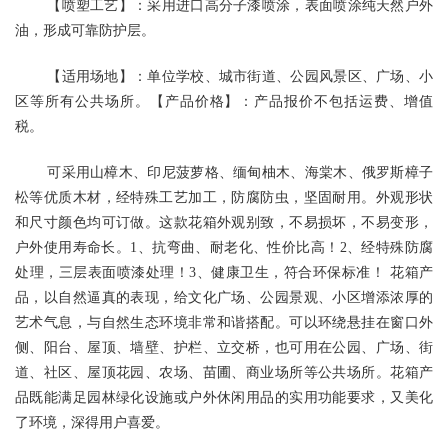
【喷塑工艺】：采用进口高分子漆喷涂，表面喷涂纯天然户外
油，形成可靠防护层。
【适用场地】：单位学校、城市街道、公园风景区、广场、小
区等所有公共场所。【产品价格】：产品报价不包括运费、增值
税。
可采用山樟木、印尼菠萝格、缅甸柚木、海棠木、俄罗斯樟子
松等优质木材，经特殊工艺加工，防腐防虫，坚固耐用。外观形状
和尺寸颜色均可订做。这款花箱外观别致，不易损坏，不易变形，
户外使用寿命长。
1
、抗弯曲、耐老化、性价比高！
2
、经特殊防腐
处理，三层表面喷漆处理！
3
、健康卫生，符合环保标准！
花箱产
品，以自然逼真的表现，给文化广场、公园景观、小区增添浓厚的
艺术气息，与自然生态环境非常和谐搭配。可以环绕悬挂在窗口外
侧、阳台、屋顶、墙壁、护栏、立交桥，也可用在公园、广场、街
道、社区、屋顶花园、农场、苗圃、商业场所等公共场所。花箱产
品既能满足园林绿化设施或户外休闲用品的实用功能要求，又美化
了环境，深得用户喜爱。